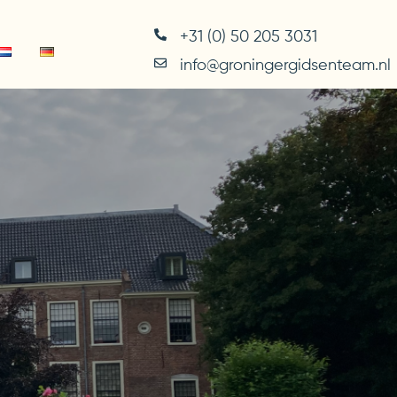
+31 (0) 50 205 3031
info@groningergidsenteam.nl