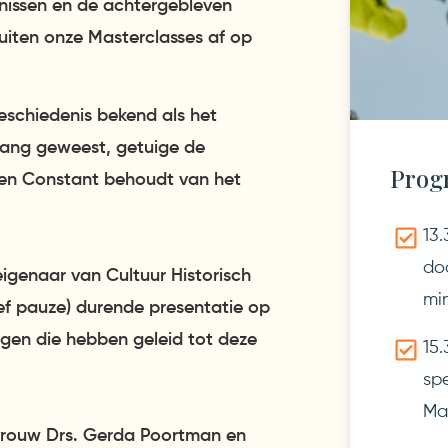
enissen en de achtergebleven
uiten onze Masterclasses af op
geschiedenis bekend als het
elang geweest, getuige de
Prog
gen Constant behoudt van het
13.
do
igenaar van Cultuur Historisch
mi
sief pauze) durende presentatie op
ngen die hebben geleid tot deze
15.
sp
Mar
evrouw Drs. Gerda Poortman en