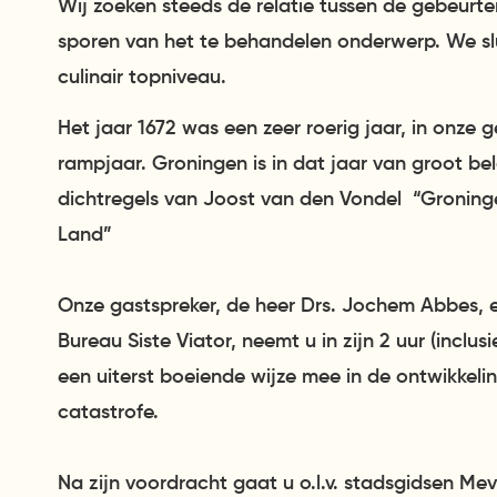
Wij zoeken steeds de relatie tussen de gebeurt
sporen van het te behandelen onderwerp. We sl
culinair topniveau.
Het jaar 1672 was een zeer roerig jaar, in onze 
rampjaar. Groningen is in dat jaar van groot b
dichtregels van Joost van den Vondel “Gronin
Land”
Onze gastspreker, de heer Drs. Jochem Abbes, e
Bureau Siste Viator, neemt u in zijn 2 uur (inclu
een uiterst boeiende wijze mee in de ontwikkeli
catastrofe.
Na zijn voordracht gaat u o.l.v. stadsgidsen M